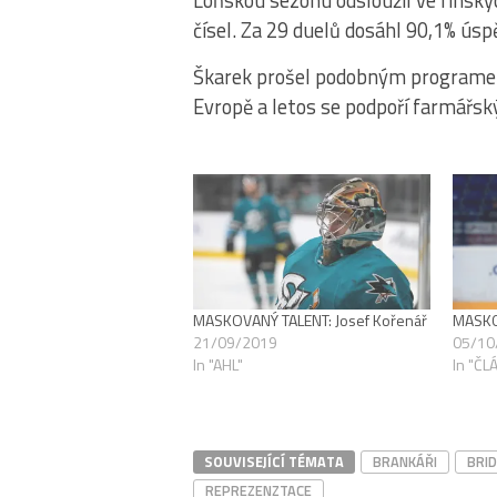
Loňskou sezónu odsloužil ve finský
čísel. Za 29 duelů dosáhl 90,1% ú
Škarek prošel podobným programem 
Evropě a letos se podpoří farmářský
MASKOVANÝ TALENT: Josef Kořenář
MASKO
21/09/2019
05/10
In "AHL"
In "ČL
SOUVISEJÍCÍ TÉMATA
BRANKÁŘI
BRI
REPREZENZTACE