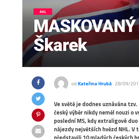
AHL
MASKOVANÝ 
Škarek
od
Kateřina Hrubá
28/09/201
Ve světě je dodnes uznávána tzv. 
český výběr nikdy neměl nouzi o vy
poslední MS, kdy extraligové duo 
nájezdy největších hvězd NHL. V
představili 10 mladých českých br