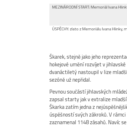
MEZINÁRODNÍ START: Memoriál Ivana Hlink
ÚSPĚCHY: zlato z Memoriálu Ivana Hlinky, 
Škarek, stejně jako jeho reprezenta
hokejové umění rozvíjet v jihlavské
dvanáctiletý nastoupil v lize mladš
sezóně už nepřidal.
Pevnou součástí jihlavských mláde
zapsal starty jak v extralize mlad
Škarka zatím jedna z nejúspěšnější
úspěšností svých zákroků. V rámci
zaznamenal 1148 zásahů. Navíc se 