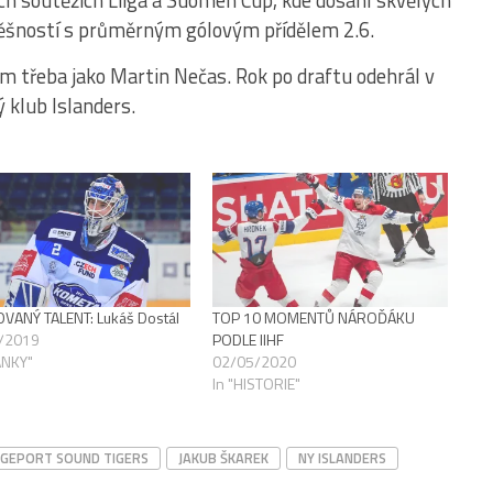
ch soutěžích Liiga a Suomen Cup, kde dosáhl skvělých
spěšností s průměrným gólovým přídělem 2.6.
třeba jako Martin Nečas. Rok po draftu odehrál v
 klub Islanders.
VANÝ TALENT: Lukáš Dostál
TOP 10 MOMENTŮ NÁROĎÁKU
/2019
PODLE IIHF
ÁNKY"
02/05/2020
In "HISTORIE"
DGEPORT SOUND TIGERS
JAKUB ŠKAREK
NY ISLANDERS