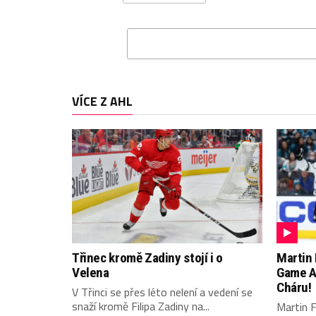
VÍCE Z AHL
Třinec kromě Zadiny stojí i o
Martin 
Velena
Game AH
Cháru!
V Třinci se přes léto nelení a vedení se
snaží kromě Filipa Zadiny na...
Martin F