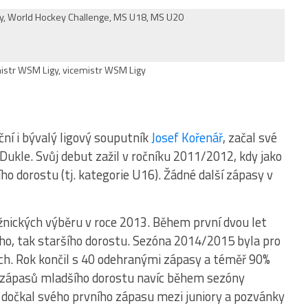
y, World Hockey Challenge, MS U18, MS U20
mistr WSM Ligy, vicemistr WSM Ligy
ční i bývalý ligový souputník
Josef Kořenář
, začal své
 Dukle. Svůj debut zažil v ročníku 2011/2012, kdy jako
ího dorostu (tj. kategorie U16). Žádné další zápasy v
žnických výběru v roce 2013. Během první dvou let
šího, tak staršího dorostu. Sezóna 2014/2015 byla pro
ch. Rok končil s 40 odehranými zápasy a téměř 90%
 zápasů mladšího dorostu navíc během sezóny
dočkal svého prvního zápasu mezi juniory a pozvánky