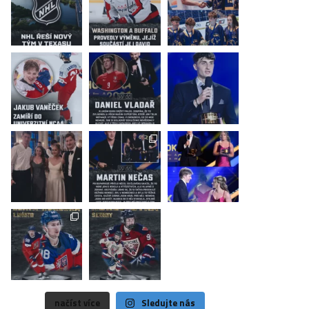
načíst více
Sledujte nás