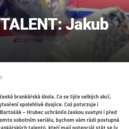
TALENT: Jakub
9
česká brankářská škola. Co se týče velkých akcí,
tvoření spolehlivé dvojice. Což potvrzuje i
Bartošák – Hrubec uchránilo českou svatyni i před
 tomto sobotním seriálu, bychom vám rádi postupně
ankářských talentů, kteří mají potenciál stát se (v