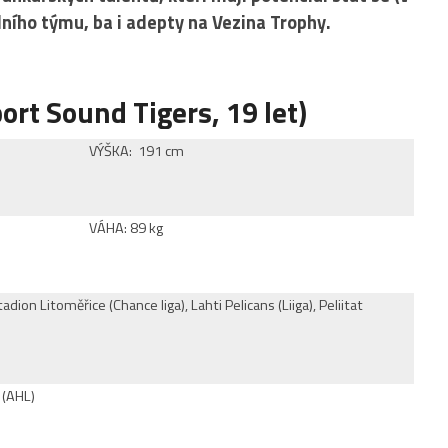
ního týmu, ba i adepty na Vezina Trophy.
ort Sound Tigers, 19 let)
VÝŠKA: 191 cm
VÁHA: 89 kg
ion Litoměřice (Chance liga), Lahti Pelicans (Liiga), Peliitat
 (AHL)