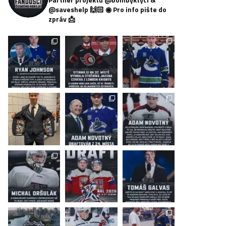
@saveshelp 🙌🏻
◉ Pro info pište do
zpráv 📩