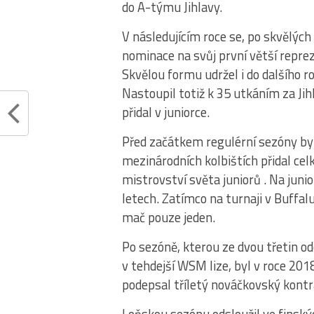
do A-týmu Jihlavy.
V následujícím roce se, po skvělýc
nominace na svůj první větší repre
Skvělou formu udržel i do dalšího r
Nastoupil totiž k 35 utkáním za Jih
přidal v juniorce.
Před začátkem regulérní sezóny by
mezinárodních kolbištích přidal cel
mistrovství světa juniorů . Na jun
letech. Zatímco na turnaji v Buffalu
mač pouze jeden.
Po sezóně, kterou ze dvou třetin odc
v tehdejší WSM lize, byl v roce 201
podepsal tříletý nováčkovský kontr