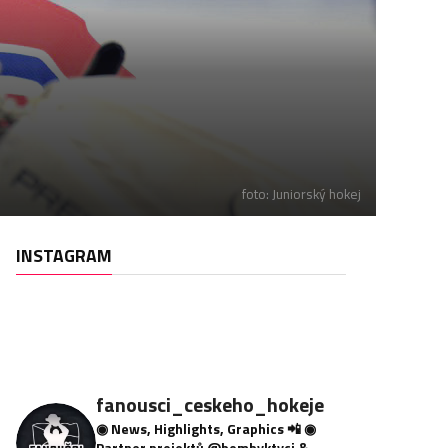
foto: Juniorský hokej
INSTAGRAM
fanousci_ceskeho_hokeje
◉ News, Highlights, Graphics 📲
◉
Partner projektů @bombyktyci &