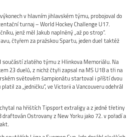
h výkonech v hlavním jihlavském týmu, probojoval do
zentační turnaj – World Hockey Challenge U17.
očníku, jenž měl Jakub naplněný „až po strop“.
lavu, čtyřem za pražskou Spartu, jeden duel taktéž
l součástí zlatého týmu z Hlinkova Memoriálu. Na
kem 23 duelů, z nichž čtyři zapsal na MS U18 a tři na
iorském světovém šampionátu startoval i příští dvou
 platil za „jedničku“, ve Victorii a Vancouveru odehrál
hytal na hřištích Tipsport extraligy a z jedné třetiny
8 draftován Ostrovany z New Yorku jako 72. v pořadí a
akt.