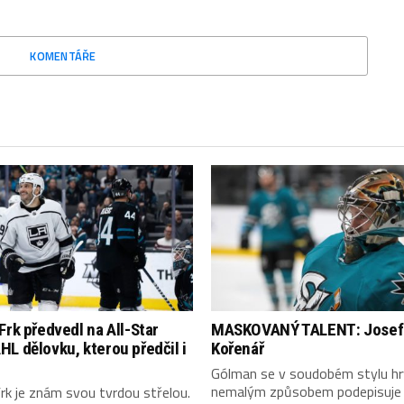
KOMENTÁŘE
Frk předvedl na All-Star
MASKOVANÝ TALENT: Josef
L dělovku, kterou předčil i
Kořenář
Gólman se v soudobém stylu hr
nemalým způsobem podepisuje
rk je znám svou tvrdou střelou.