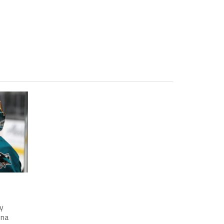
y
 na